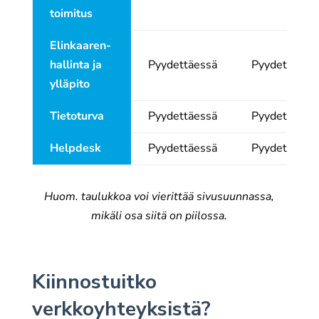
toimitus
Elin­kaaren­
hallinta ja
Pyydettäessä
Pyydettäess
yllä­pito
Tieto­turva
Pyydettäessä
Pyydettäess
Help­desk
Pyydettäessä
Pyydettäess
Huom. taulukkoa voi vierittää sivusuunnassa,
mikäli osa siitä on piilossa.