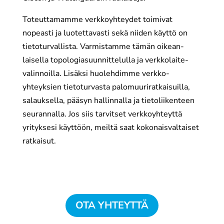
Toteuttamamme verkko­yhteydet toimivat
nopeasti ja luotettavasti sekä niiden käyttö on
tieto­turvallista. Varmistamme tämän oikean­
laisella topologia­suunnittelulla ja verkko­laite­
valinnoilla. Lisäksi huolehdimme verkko­
yhteyksien tieto­turvasta palo­muuri­ratkaisuilla,
salauksella, pääsyn hallinnalla ja tieto­liikenteen
seurannalla. Jos siis tarvitset verkkoyhteyttä
yrityksesi käyttöön, meiltä saat kokonaisvaltaiset
ratkaisut.
OTA YHTEYTTÄ