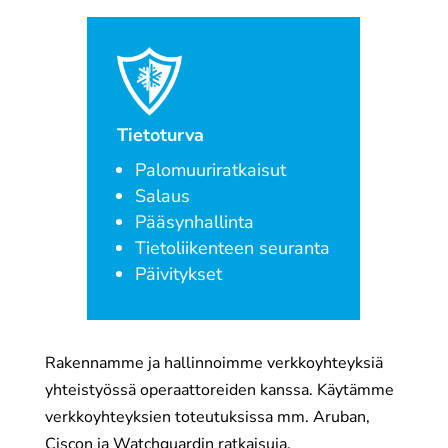
Tietoturva
Palomuuriratkaisut
Salaus
Pääsynhallinta
Tietoliikenteen seuranta
Päivitykset
Rakennamme ja hallinnoimme verkko­yhteyksiä
yhteis­työssä operaattoreiden kanssa. Käytämme
verkko­yhteyksien toteutuksissa mm. Aruban,
Ciscon ja Watchguardin ratkaisuja.